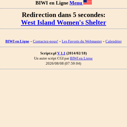
BIWI en Ligne
Menu
Redirection dans 5 secondes:
West Island Women's Shelter
-
-
-
BIWI en Ligne
Contactez-nous!
Les Favoris du Webmaster
Calendrier
Script:r.pl
V 1.1
(2014/02/18)
Un autre script CGI par
BIWI en Ligne
2026/08/08 (07:59:04)