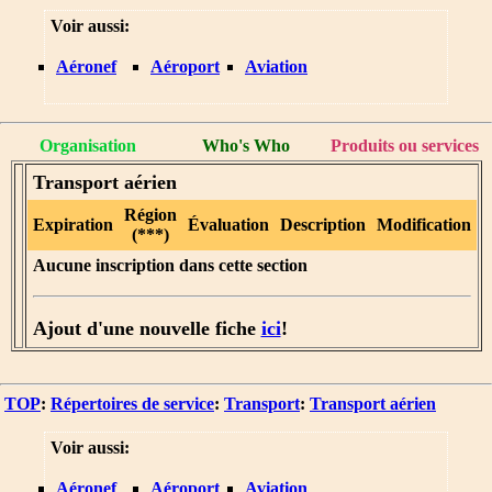
Voir aussi:
Aéronef
Aéroport
Aviation
Organisation
Who's Who
Produits ou services
Transport aérien
Région
Expiration
Évaluation
Description
Modification
(***)
Aucune inscription dans cette section
Ajout d'une nouvelle fiche
ici
!
TOP
:
Répertoires de service
:
Transport
:
Transport aérien
Voir aussi:
Aéronef
Aéroport
Aviation