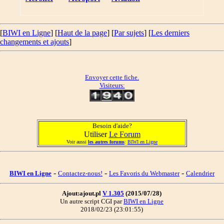
[
BIWI en Ligne
] [
Haut de la page
] [
Par sujets
] [
Les derniers
changements et ajouts
]
Envoyer cette fiche.
Visiteurs:
Besoin d'aide?
Utiliser
Le Forum
Voir aussi
les autres forums
:
BIWI en Ligne
-
-
-
BIWI en Ligne
Contactez-nous!
Les Favoris du Webmaster
Calendrier
Ajout:ajout.pl
V 1.305
(2015/07/28)
Un autre script CGI par
BIWI en Ligne
2018/02/23 (23:01:55)