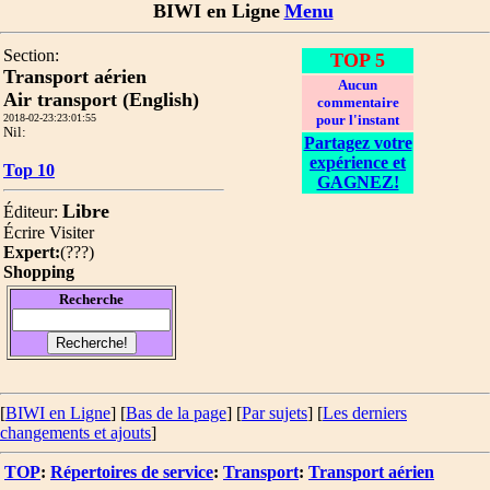
BIWI en Ligne
Menu
Section:
TOP 5
Transport aérien
Aucun
Air transport (English)
commentaire
2018-02-23:23:01:55
pour l'instant
Nil:
Partagez votre
expérience et
Top 10
GAGNEZ!
Libre
Éditeur:
Écrire
Visiter
Expert:
(
???
)
Shopping
Recherche
[
BIWI en Ligne
] [
Bas de la page
]
[
Par sujets
] [
Les derniers
changements et ajouts
]
TOP
:
Répertoires de service
:
Transport
:
Transport aérien