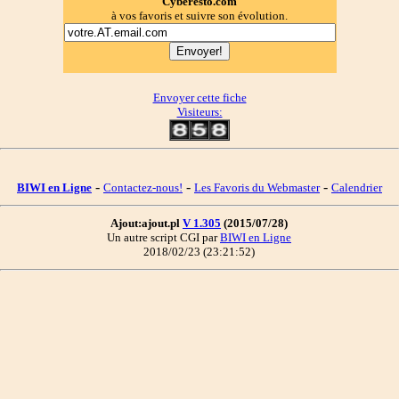
Cyberesto.com
à vos favoris et suivre son évolution.
Envoyer cette fiche
Visiteurs:
-
-
-
BIWI en Ligne
Contactez-nous!
Les Favoris du Webmaster
Calendrier
Ajout:ajout.pl
V 1.305
(2015/07/28)
Un autre script CGI par
BIWI en Ligne
2018/02/23 (23:21:52)