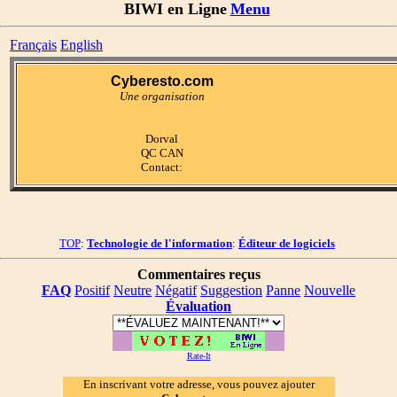
BIWI en Ligne
Menu
Français
English
Cyberesto.com
Une organisation
Dorval
QC CAN
Contact:
TOP
:
Technologie de l'information
:
Éditeur de logiciels
Commentaires reçus
FAQ
Positif
Neutre
Négatif
Suggestion
Panne
Nouvelle
Évaluation
Rate-It
En inscrivant votre adresse, vous pouvez ajouter