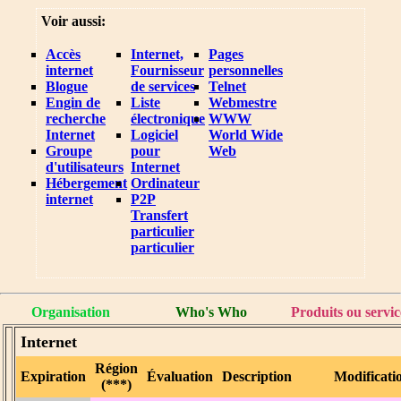
Voir aussi:
Accès
Internet,
Pages
internet
Fournisseur
personnelles
Blogue
de services
Telnet
Engin de
Liste
Webmestre
recherche
électronique
WWW
Internet
Logiciel
World Wide
Groupe
pour
Web
d'utilisateurs
Internet
Hébergement
Ordinateur
internet
P2P
Transfert
particulier
particulier
Organisation
Who's Who
Produits ou servic
Internet
Région
Expiration
Évaluation
Description
Modificati
(***)