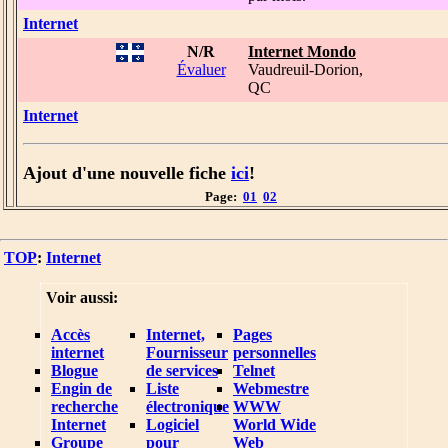
Internet
N/R
Internet Mondo
Évaluer
Vaudreuil-Dorion,
QC
Internet
Ajout d'une nouvelle fiche
ici
!
Page:
01
02
TOP
:
Internet
Voir aussi:
Accès
Internet,
Pages
internet
Fournisseur
personnelles
Blogue
de services
Telnet
Engin de
Liste
Webmestre
recherche
électronique
WWW
Internet
Logiciel
World Wide
Groupe
pour
Web