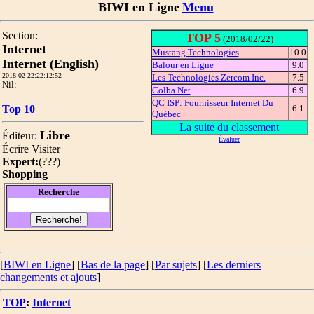
BIWI en Ligne
Menu
Section:
TOP 5
(2018/02/22)
Internet
Mustang Technologies
10.0
Internet (English)
Balour en Ligne
9.0
2018-02-22:22:12:52
Les Technologies Zercom Inc.
7.5
Nil:
Colba Net
6.9
QC ISP: Fournisseur Internet Du
Top 10
6.1
Québec
La suite du classement
Libre
Éditeur:
Évaluer
Écrire
Visiter
Expert:
(
???
)
Shopping
Recherche
[
BIWI en Ligne
] [
Bas de la page
]
[
Par sujets
] [
Les derniers
changements et ajouts
]
TOP
:
Internet