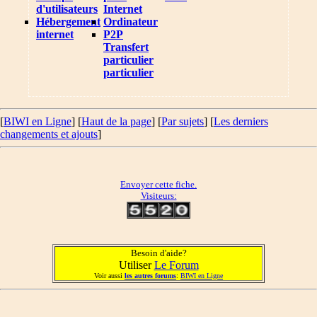
d'utilisateurs
Internet
Hébergement
Ordinateur
internet
P2P
Transfert
particulier
particulier
[
BIWI en Ligne
] [
Haut de la page
] [
Par sujets
] [
Les derniers
changements et ajouts
]
Envoyer cette fiche.
Visiteurs:
Besoin d'aide?
Utiliser
Le Forum
Voir aussi
les autres forums
:
BIWI en Ligne