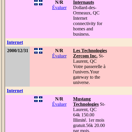
N/R
Internauts
Évaluer
Dollard-des-
Ormeaux, QC
Internet
connectivity for
homes and
business.
Internet
2000/12/31
N/R
Les Technologies
Évaluer
Zercom Inc.
St-
Laurent, QC
Votre passerelle à
l'univers.Your
gateway to the
universe.
Internet
N/R
Mustang
Évaluer
Technologies
St-
Laurent, QC
64k 150.00
Illimité. 1er mois
gratuit.56k 20.00
par mois.