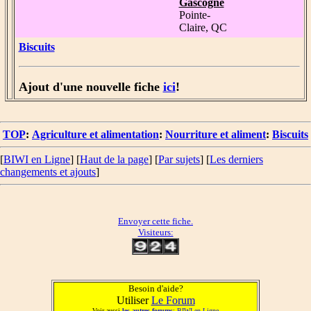
Gascogne
Pointe-
Claire, QC
Biscuits
Ajout d'une nouvelle fiche
ici
!
TOP
:
Agriculture et alimentation
:
Nourriture et aliment
:
Biscuits
[
BIWI en Ligne
] [
Haut de la page
] [
Par sujets
] [
Les derniers
changements et ajouts
]
Envoyer cette fiche.
Visiteurs:
Besoin d'aide?
Utiliser
Le Forum
Voir aussi
les autres forums
:
BIWI en Ligne