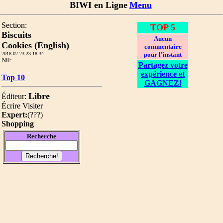
BIWI en Ligne
Menu
Section:
TOP 5
Biscuits
Aucun
Cookies (English)
commentaire
2018-02-23:23:18:34
pour l'instant
Nil:
Partagez votre
expérience et
Top 10
GAGNEZ!
Libre
Éditeur:
Écrire
Visiter
Expert:
(
???
)
Shopping
Recherche