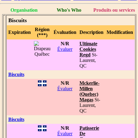
Organisation
Who's Who
Produits ou services
Biscuits
Région
Expiration
Évaluation
Description
Modification
(***)
N/R
Ultimate
Évaluer
Cookies
Regd
St-
Laurent,
QC
Biscuits
N/R
Mckerlie-
Évaluer
Millen
(Quebec)
Magas
St-
Laurent,
QC
Biscuits
N/R
Patisserie
Évaluer
De