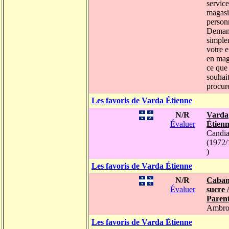
servic
magas
person
Deman
simple
votre 
en mag
ce que
souhai
procure
Les favoris de Varda Étienne
N/R
Varda
Évaluer
Étien
Candi
(1972/
)
Les favoris de Varda Étienne
N/R
Caban
Évaluer
sucre 
Paren
Ambro
Les favoris de Varda Étienne