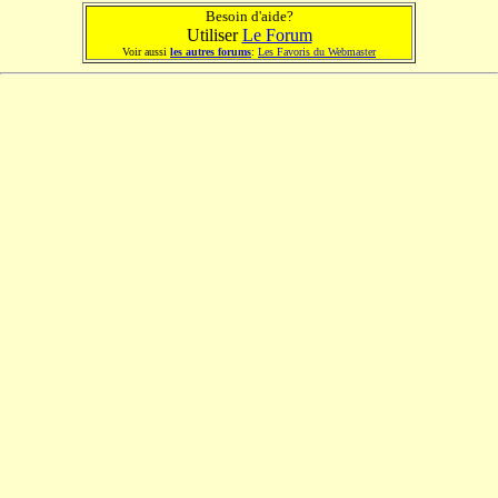
Besoin d'aide?
Utiliser
Le Forum
Voir aussi
les autres forums
:
Les Favoris du Webmaster