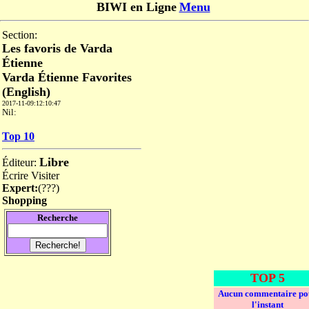
BIWI en Ligne
Menu
Section:
Les favoris de Varda
Étienne
Varda Étienne Favorites
(English)
2017-11-09:12:10:47
Nil:
Top 10
Libre
Éditeur:
Écrire
Visiter
Expert:
(
???
)
Shopping
Recherche
TOP 5
Aucun commentaire po
l'instant