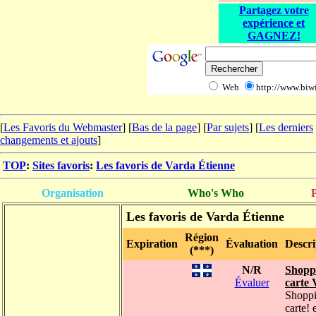
Partagez votre
expérience et
GAGNEZ!
Web
http://www.biwi
[
Les Favoris du Webmaster
] [
Bas de la page
]
[
Par sujets
] [
Les derniers
changements et ajouts
]
TOP
:
Sites favoris
:
Les favoris de Varda Étienne
Organisation
Who's Who
P
Les favoris de Varda Étienne
Région
Expiration
Évaluation
Descri
(***)
N/R
Shoppi
Évaluer
carte 
Shoppi
carte! 