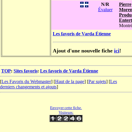
N/R
Pierre
Évaluer
Moren
Produ
Entert
Montré
Les favoris de Varda Étienne
Ajout d'une nouvelle fiche
ici
!
TOP
:
Sites favoris
:
Les favoris de Varda Étienne
[
Les Favoris du Webmaster
] [
Haut de la page
] [
Par sujets
] [
Les
derniers changements et ajouts
]
Envoyer cette fiche.
Visiteurs: